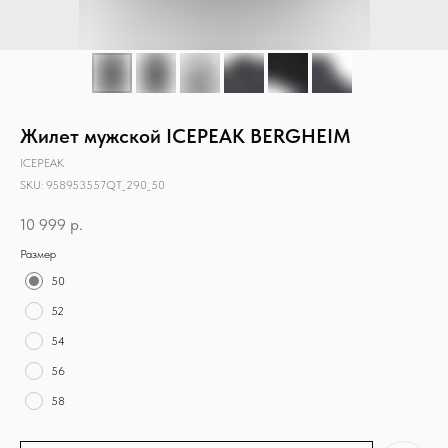
Жилет мужской ICEPEAK BERGHEIM
ICEPEAK
SKU:
958953557QT_290_50
10 999
р.
Размер
50
52
54
56
58