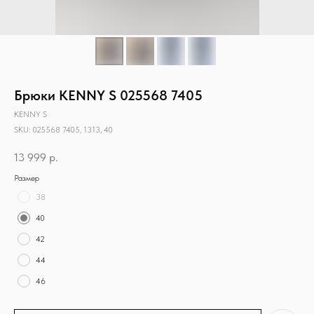
Брюки KENNY S 025568 7405
KENNY S
SKU:
025568 7405, 1313, 40
13 999
р.
Размер
38
40
42
44
46