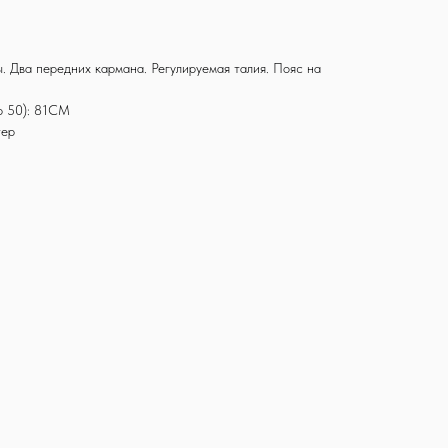
. Два передних кармана. Регулируемая талия. Пояс на
р 50): 81CM
тер