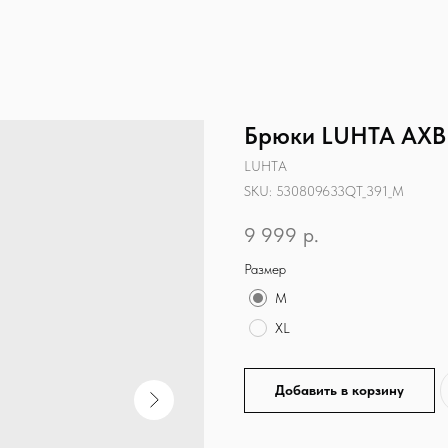
Брюки LUHTA АХ
LUHTA
SKU:
530809633QT_391_M
9 999
р.
Размер
M
XL
Добавить в корзину