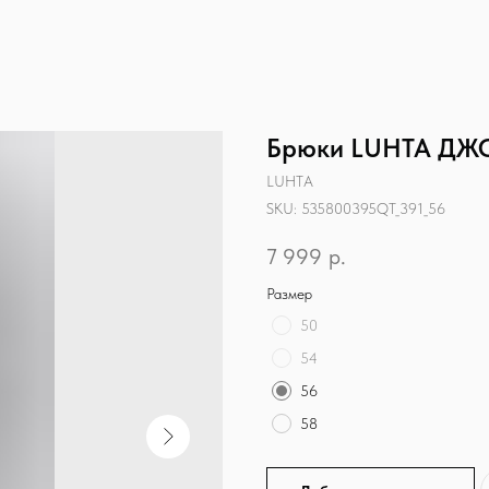
Брюки LUHTA Д
LUHTA
SKU:
535800395QT_391_56
7 999
р.
Размер
50
54
56
58