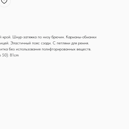
 крой. Шнур-затяжка по низу брючин. Карманы-обманки
ицей. Эластичный пояс сзади. С петлями для ремня.
итка без использования полифторированных веществ.
р 50): 81cm