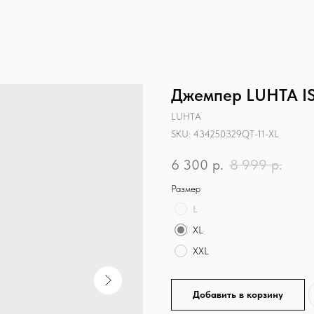
Джемпер LUHTA I
LUHTA
SKU:
434250329QT-11-XL
6 300
р.
8 999
р.
Размер
L
XL
XXL
Добавить в корзину