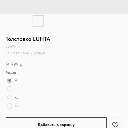
Толстовка LUHTA
LUHTA
SKU:
939551431QT_990_M
14 999
р.
Размер
M
L
XL
XXL
Добавить в корзину