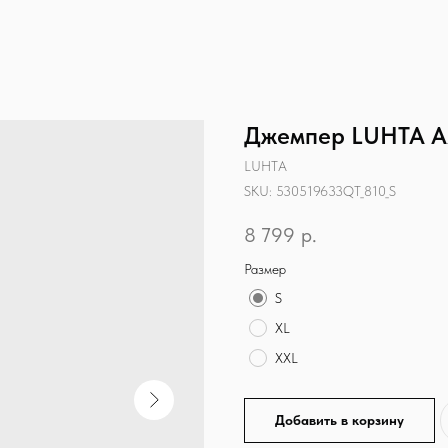
Джемпер LUHTA 
LUHTA
SKU:
530519633QT_810_S
8 799
р.
Размер
S
XL
XXL
Добавить в корзину