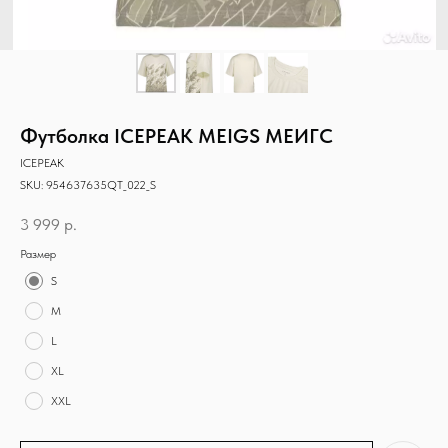
Футболка ICEPEAK MEIGS МЕИГС
ICEPEAK
SKU:
954637635QT_022_S
3 999
р.
Размер
S
M
L
XL
XXL