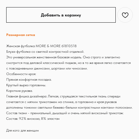
Добавить в корзину
Размерная сетка
Женская футболка MORE & MORE 61810518
Блуза-футболка со светлой контрастной отделкой.
Это универсальная женственная базовая модель. Она строго и элегантно
смотрится под деловой классический пиджак, но в то же время легко сочетается
с повседневными джинсами, шортами или чиносами.
Особенности кроя:
Прямая комфортная посадка.
Круглый вырез горловины.
Короткие рукава.
Главная фишка дизайнера: Легкая, струящаяся текстильная ткань спереди
сочетается с мягким трикотажем на спинке, а горловина и края рукавов
дополнены тонкими светлыми бежево-белыми контрастными кантами-полосками.
Состав ткани - премиальный, дышащий и очень мягкий вискозный трикотаж:
Состав: 92% вискоза, 8% эластан
Для кого: для женщин