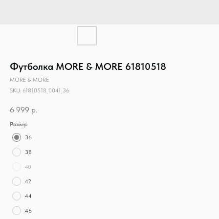
Футболка MORE & MORE 61810518
MORE & MORE
SKU:
61810518_0041_36
6 999
р.
Размер
36
38
40
42
44
46