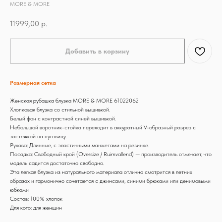
MORE & MORE
11999,00
р.
Добавить в корзину
Размерная сетка
Женская рубашка блузка MORE & MORE 61022062
Хлопковая блузка со стильной вышивкой.
Белый фон с контрастной синей вышивкой.
Небольшой воротник-стойка переходит в аккуратный V-образный разрез с
застежкой на пуговицу.
Рукава: Длинные, с эластичными манжетами на резинке.
Посадка: Свободный крой (Oversize / Ruimvallend) — производитель отмечает, что
модель садится достаточно свободно.
Эта легкая блузка из натурального материала отлично смотрится в летних
образах и гармонично сочетается с джинсами, синими брюками или денимовыми
юбками
Состав: 100% хлопок
Для кого: для женщин