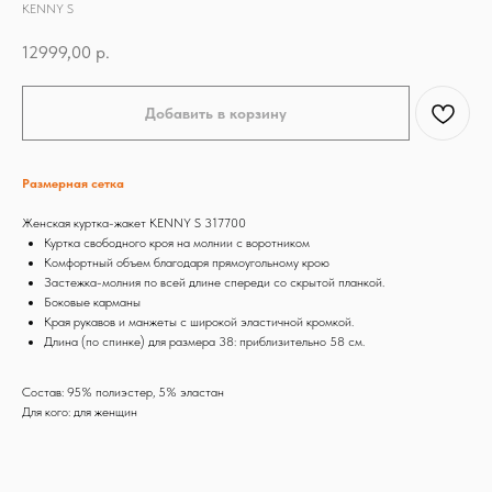
KENNY S
12999,00
р.
Добавить в корзину
Размерная сетка
Женская куртка-жакет KENNY S 317700
Куртка свободного кроя на молнии с воротником
Комфортный объем благодаря прямоугольному крою
Застежка-молния по всей длине спереди со скрытой планкой.
Боковые карманы
Края рукавов и манжеты с широкой эластичной кромкой.
Длина (по спинке) для размера 38: приблизительно 58 см.
Состав: 95% полиэстер, 5% эластан
Для кого: для женщин