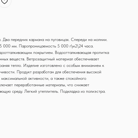
 Два передних кармана на пуговицах. Спереди на молнии.
 5 000 мм. Паропроницаемость 5 000 г\м2\24 часа.
одоотталкивающим покрытием. Водоотталкивающая пропитка
нных веществ. Ветрозащитный материал обеспечивает
храняя тепло. Изделие изготовлено с особым вниманием к
йчивости. Продукт разработан для обеспечения высокой
 максимальной активности, а также спокойного
ключает переработанные материалы, что снижает
ющую среду. Легкий утеплитель. Подкладка из полиэстра.