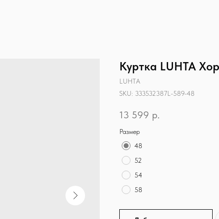
Куртка LUHTA Хо
LUHTA
SKU:
333532387L-589-48
13 599
р.
Размер
48
52
54
58