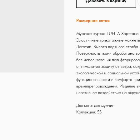
Добавить в корзину
Размерная сетка
Мужская куртка LUHTA Хорттана
Эластичные трикотажные манжеты.
Логотип. Высота водяного столба
Поверхность ткани обработана в
без использования полифторирова
оптимальную защиту от ветра, со
экологической и социальной усто
функциональности и комфорта при
времяпрепровождения. Изделие в
негативное воздействие на окружа
Для кого: для мужчин
Коллекция: SS