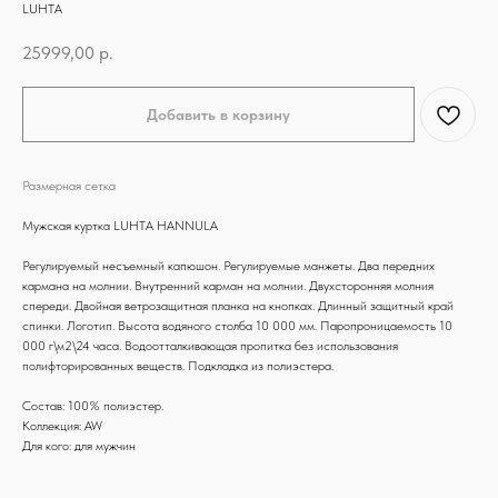
LUHTA
25999,00
р.
Добавить в корзину
Размерная сетка
Мужская куртка LUHTA HANNULA
Регулируемый несъемный капюшон. Регулируемые манжеты. Два передних
кармана на молнии. Внутренний карман на молнии. Двухсторонняя молния
спереди. Двойная ветрозащитная планка на кнопках. Длинный защитный край
спинки. Логотип. Высота водяного столба 10 000 мм. Паропроницаемость 10
000 г\м2\24 часа. Водоотталкивающая пропитка без использования
полифторированных веществ. Подкладка из полиэстера.
Состав: 100% полиэстер.
Коллекция: AW
Для кого: для мужчин