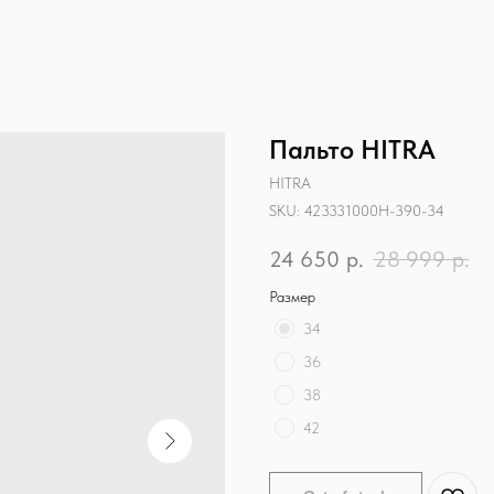
Пальто HITRA
HITRA
SKU:
423331000H-390-34
24 650
р.
28 999
р.
Размер
34
36
38
42