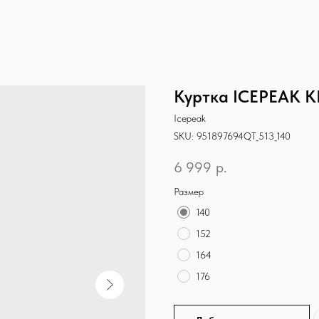
Куртка ICEPEAK K
Icepeak
SKU:
951897694QT_513_140
6 999
р.
Размер
140
152
164
176