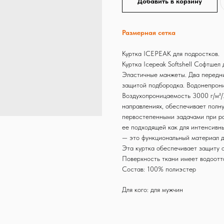
Добавить в корзину
Размерная сетка
Куртка ICEPEAK для подростков.
Куртка Icepeak Softshell Софтшел
Эластичные манжеты. Два передни
защитой подбородка. Водонепрони
Воздухопроницаемость 3000 г/м²/2
направлениях, обеспечивает полн
первостепенными задачами при р
ее подходящей как для интенсивны
— это функциональный материал д
Эта куртка обеспечивает защиту о
Поверхность ткани имеет водоотт
Состав: 100% полиэстер
Для кого: для мужчин