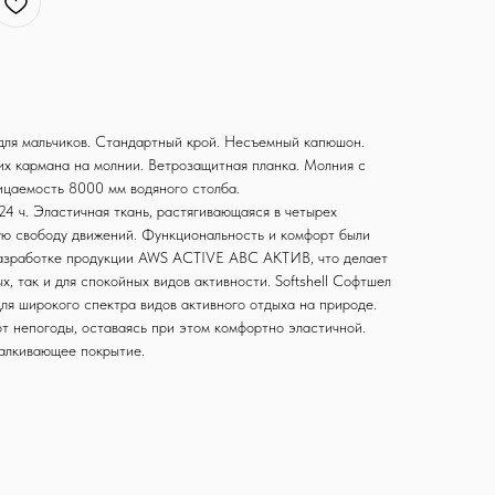
 для мальчиков. Стандартный крой. Несъемный капюшон.
х кармана на молнии. Ветрозащитная планка. Молния с
цаемость 8000 мм водяного столба.
4 ч. Эластичная ткань, растягивающаяся в четырех
ую свободу движений. Функциональность и комфорт были
азработке продукции AWS ACTIVE АВС АКТИВ, что делает
х, так и для спокойных видов активности. Softshell Софтшел
ля широкого спектра видов активного отдыха на природе.
т непогоды, оставаясь при этом комфортно эластичной.
алкивающее покрытие.