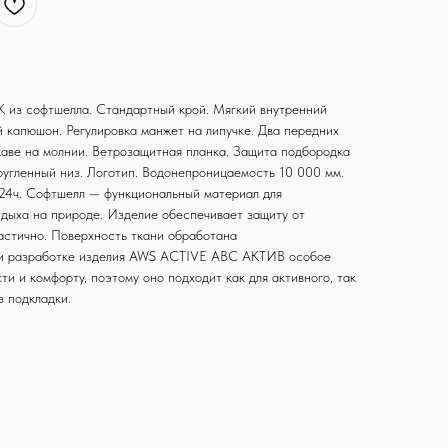
 из софтшелла. Стандартный крой. Мягкий внутренний
й капюшон. Регулировка манжет на липучке. Два передних
каве на молнии. Ветрозащитная планка. Защита подбородка
ругленный низ. Логотип. Водонепроницаемость 10 000 мм.
24ч. Софтшелл — функциональный материал для
тдыха на природе. Изделие обеспечивает защиту от
ластично. Поверхность ткани обработана
ри разработке изделия AWS ACTIVE АВС АКТИВ особое
и и комфорту, поэтому оно подходит как для активного, так
з подкладки.