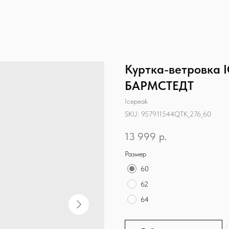
Куртка-ветровка
БАРМСТЕДТ
Icepeak
SKU:
957911544QTK_276_60
13 999
р.
Размер
60
62
64