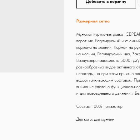
Добавить в корзину
Размерная сетка
Мужская куртка-ветровка ICEPEAK
воротник. Регулируемый и съемны
кармана на молнии. Карман на ру
на молнии. Регулируемый низ. Зак
Воздухопроницаемость 5000 г/м²/
разнообразных видов активного о
непогоды, но при этом приятно э
водоотталкивающим составом. П
внимание уделено функциональност
и для повседневного движения. Бе
Состав: 100% полиэстер
Для кого: для мужчин