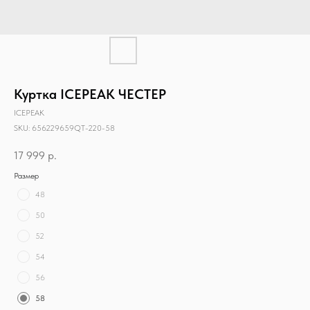
Куртка ICEPEAK ЧЕСТЕР
ICEPEAK
SKU:
656229659QT-220-58
17 999
р.
Размер
48
50
52
54
56
58