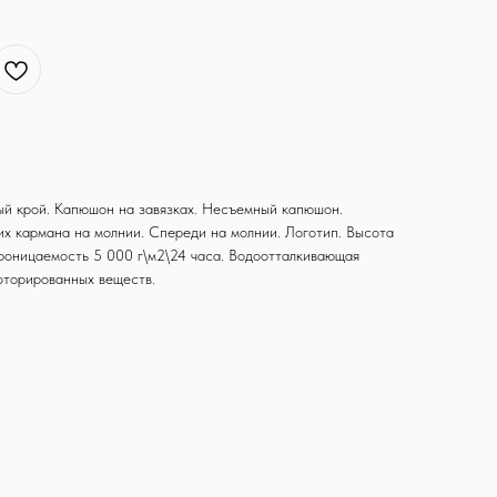
ый крой. Капюшон на завязках. Несъемный капюшон.
х кармана на молнии. Спереди на молнии. Логотип. Высота
роницаемость 5 000 г\м2\24 часа. Водоотталкивающая
фторированных веществ.