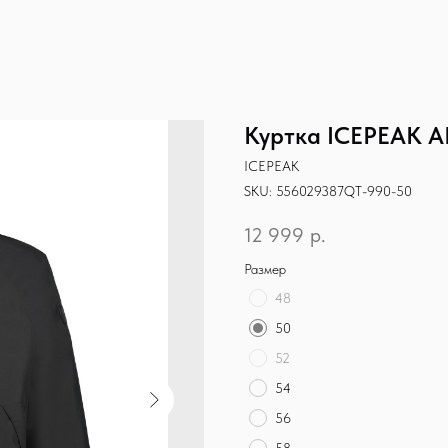
Куртка ICEPEAK 
ICEPEAK
SKU:
556029387QT-990-50
12 999
р.
Размер
48
50
52
54
56