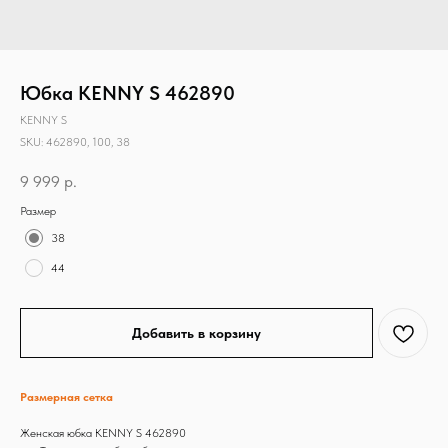
Юбка KENNY S 462890
KENNY S
SKU:
462890, 100, 38
9 999
р.
Размер
38
44
Добавить в корзину
Размерная сетка
Женская юбка KENNY S 462890