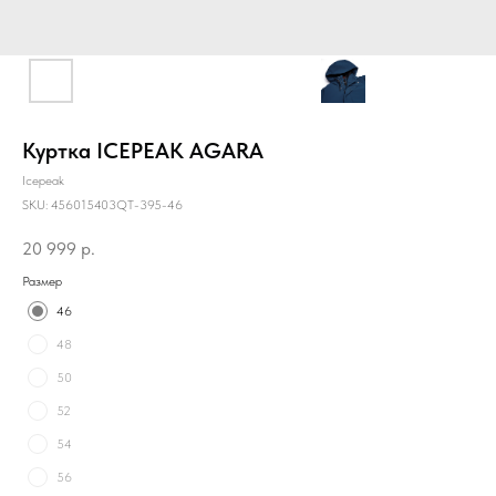
Куртка ICEPEAK AGARA
Icepeak
SKU:
456015403QT-395-46
20 999
р.
Размер
46
48
50
52
54
56