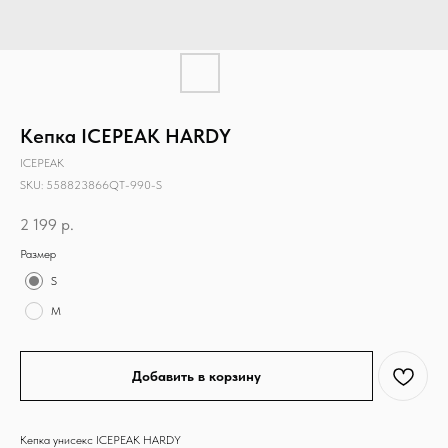
Кепка ICEPEAK HARDY
ICEPEAK
SKU:
558823866QT-990-S
2 199
р.
Размер
S
M
Добавить в корзину
Кепка унисекс ICEPEAK HARDY